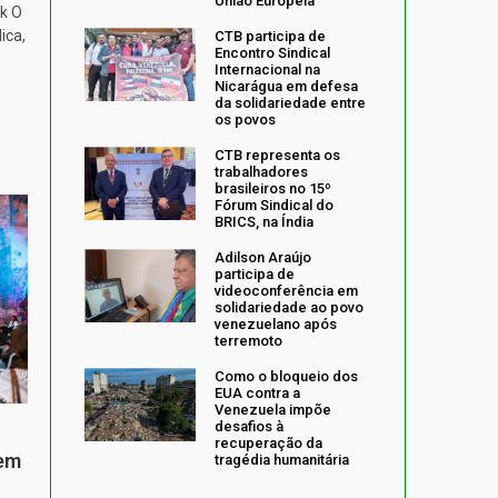
União Europeia
k O
ica,
CTB participa de
Encontro Sindical
Internacional na
Nicarágua em defesa
da solidariedade entre
os povos
CTB representa os
trabalhadores
brasileiros no 15º
Fórum Sindical do
BRICS, na Índia
Adilson Araújo
participa de
videoconferência em
solidariedade ao povo
venezuelano após
terremoto
Como o bloqueio dos
EUA contra a
Venezuela impõe
desafios à
recuperação da
 em
tragédia humanitária