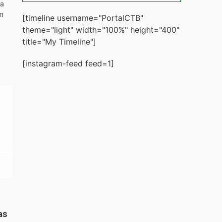
ta
m
[timeline username="PortalCTB"
theme="light" width="100%" height="400"
title="My Timeline"]
[instagram-feed feed=1]
as