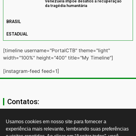
Venezuela impõe desafios à recuperação
da tragédia humanitária
BRASIL
ESTADUAL
[timeline username="PortalCTB" theme="light"
width="100%" height="400" title="My Timeline"]
[instagram-feed feed=1]
Contatos:
secgeral@ctb.org.br
Usamos cookies em nosso site para fornecer a 
experiência mais relevante, lembrando suas preferências 
11 3874-0040