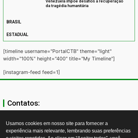
Venezuela impõe desafios à recuperação
da tragédia humanitária
BRASIL
ESTADUAL
[timeline username="PortalCTB" theme="light"
width="100%" height="400" title="My Timeline"]
[instagram-feed feed=1]
Contatos:
secgeral@ctb.org.br
Usamos cookies em nosso site para fornecer a 
experiência mais relevante, lembrando suas preferências 
11 3874-0040