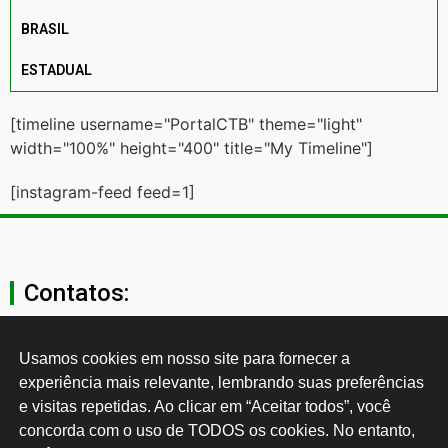
BRASIL
ESTADUAL
[timeline username="PortalCTB" theme="light"
width="100%" height="400" title="My Timeline"]
[instagram-feed feed=1]
Contatos:
secgeral@ctb.org.br
Usamos cookies em nosso site para fornecer a 
experiência mais relevante, lembrando suas preferências 
11 3874-0040
e visitas repetidas. Ao clicar em “Aceitar todos”, você 
concorda com o uso de TODOS os cookies. No entanto, 
Rua Cardoso de Almeida, 1843, Sumaré São Paulo - SP -