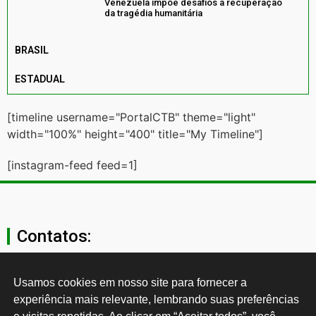
Venezuela impõe desafios à recuperação
da tragédia humanitária
BRASIL
ESTADUAL
[timeline username="PortalCTB" theme="light"
width="100%" height="400" title="My Timeline"]
[instagram-feed feed=1]
Contatos:
secgeral@ctb.org.br
Usamos cookies em nosso site para fornecer a 
experiência mais relevante, lembrando suas preferências 
11 3874-0040