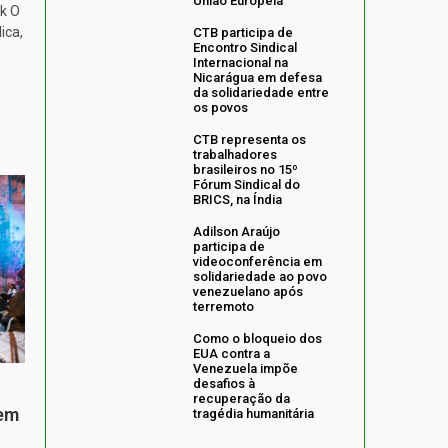
União Europeia
k O
ica,
CTB participa de
Encontro Sindical
Internacional na
Nicarágua em defesa
da solidariedade entre
os povos
CTB representa os
trabalhadores
brasileiros no 15º
Fórum Sindical do
BRICS, na Índia
Adilson Araújo
participa de
videoconferência em
solidariedade ao povo
venezuelano após
terremoto
Como o bloqueio dos
EUA contra a
Venezuela impõe
desafios à
recuperação da
 em
tragédia humanitária