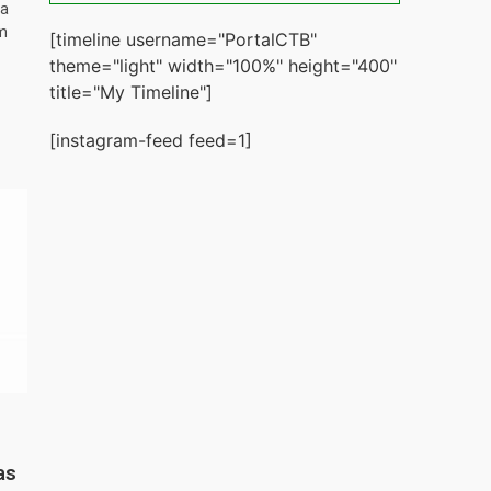
ta
m
[timeline username="PortalCTB"
theme="light" width="100%" height="400"
title="My Timeline"]
[instagram-feed feed=1]
as