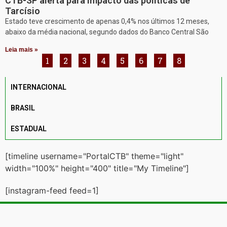
CTB-SP alerta para impacto das políticas de
Tarcísio
Estado teve crescimento de apenas 0,4% nos últimos 12 meses,
abaixo da média nacional, segundo dados do Banco Central São
Leia mais »
1
2
3
4
5
6
7
8
INTERNACIONAL
BRASIL
ESTADUAL
[timeline username="PortalCTB" theme="light"
width="100%" height="400" title="My Timeline"]
[instagram-feed feed=1]