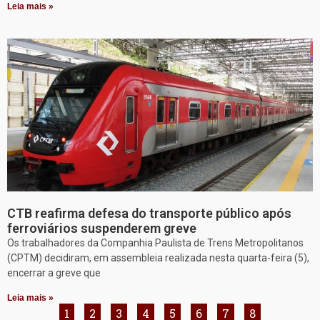
Leia mais »
CTB reafirma defesa do transporte público após
ferroviários suspenderem greve
Os trabalhadores da Companhia Paulista de Trens Metropolitanos
(CPTM) decidiram, em assembleia realizada nesta quarta-feira (5),
encerrar a greve que
Leia mais »
1
2
3
4
5
6
7
8