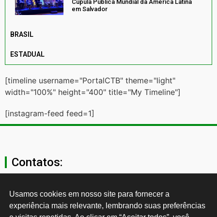
Cúpula Pública Mundial da América Latina
em Salvador
BRASIL
ESTADUAL
[timeline username="PortalCTB" theme="light"
width="100%" height="400" title="My Timeline"]
[instagram-feed feed=1]
Contatos:
secgeral@ctb.org.br
Usamos cookies em nosso site para fornecer a 
experiência mais relevante, lembrando suas preferências 
11 3874-0040