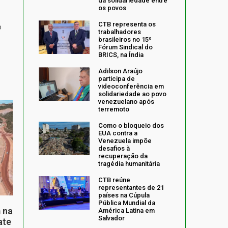
da solidariedade entre
os povos
CTB representa os
o
trabalhadores
brasileiros no 15º
Fórum Sindical do
BRICS, na Índia
Adilson Araújo
participa de
videoconferência em
solidariedade ao povo
venezuelano após
terremoto
Como o bloqueio dos
EUA contra a
Venezuela impõe
desafios à
recuperação da
tragédia humanitária
CTB reúne
representantes de 21
países na Cúpula
Pública Mundial da
 na
América Latina em
Salvador
ate