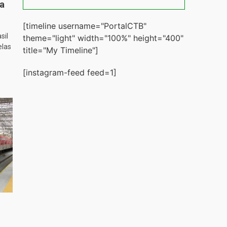
ta
[timeline username="PortalCTB"
sil
theme="light" width="100%" height="400"
elas
title="My Timeline"]
[instagram-feed feed=1]