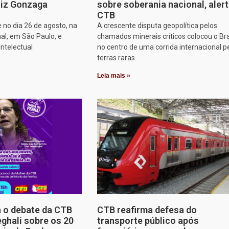
iz Gonzaga
sobre soberania nacional, aler
CTB
 no dia 26 de agosto, na
A crescente disputa geopolítica pelos
al, em São Paulo, e
chamados minerais críticos colocou o Bra
intelectual
no centro de uma corrida internacional p
terras raras.
Leia mais »
a o debate da CTB
CTB reafirma defesa do
ghali sobre os 20
transporte público após