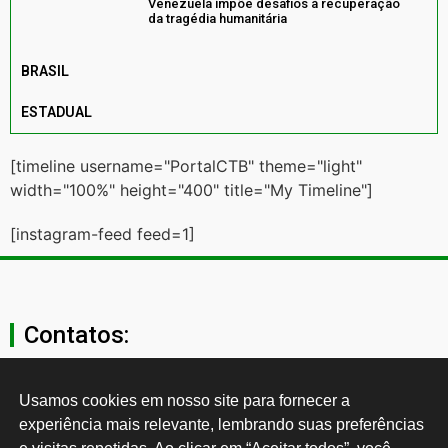
Venezuela impõe desafios à recuperação
da tragédia humanitária
BRASIL
ESTADUAL
[timeline username="PortalCTB" theme="light"
width="100%" height="400" title="My Timeline"]
[instagram-feed feed=1]
Contatos:
secgeral@ctb.org.br
Usamos cookies em nosso site para fornecer a 
experiência mais relevante, lembrando suas preferências 
11 3874-0040