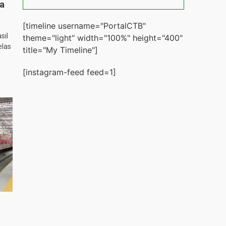
ta
[timeline username="PortalCTB"
sil
theme="light" width="100%" height="400"
elas
title="My Timeline"]
[instagram-feed feed=1]