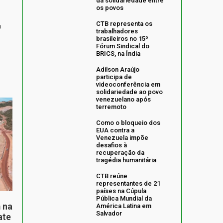
da solidariedade entre
os povos
CTB representa os
o
trabalhadores
brasileiros no 15º
Fórum Sindical do
BRICS, na Índia
Adilson Araújo
participa de
videoconferência em
solidariedade ao povo
venezuelano após
terremoto
Como o bloqueio dos
EUA contra a
Venezuela impõe
desafios à
recuperação da
tragédia humanitária
CTB reúne
representantes de 21
países na Cúpula
Pública Mundial da
 na
América Latina em
Salvador
ate