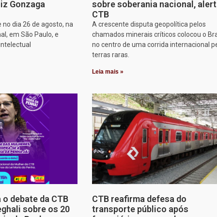
iz Gonzaga
sobre soberania nacional, aler
CTB
 no dia 26 de agosto, na
A crescente disputa geopolítica pelos
al, em São Paulo, e
chamados minerais críticos colocou o Bra
intelectual
no centro de uma corrida internacional p
terras raras.
Leia mais »
a o debate da CTB
CTB reafirma defesa do
ghali sobre os 20
transporte público após