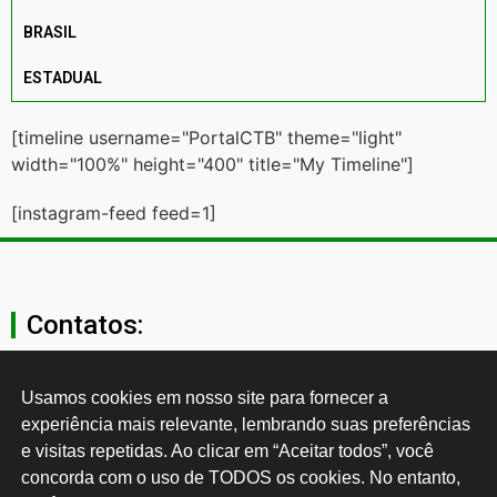
BRASIL
ESTADUAL
[timeline username="PortalCTB" theme="light"
width="100%" height="400" title="My Timeline"]
[instagram-feed feed=1]
Contatos:
secgeral@ctb.org.br
Usamos cookies em nosso site para fornecer a 
experiência mais relevante, lembrando suas preferências 
11 3874-0040
e visitas repetidas. Ao clicar em “Aceitar todos”, você 
concorda com o uso de TODOS os cookies. No entanto, 
Rua Cardoso de Almeida, 1843, Sumaré São Paulo - SP -