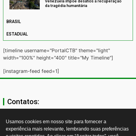
Venezuela impõe desafios à recuperação
da tragédia humanitária
BRASIL
ESTADUAL
[timeline username="PortalCTB" theme="light"
width="100%" height="400" title="My Timeline"]
[instagram-feed feed=1]
Contatos:
secgeral@ctb.org.br
Usamos cookies em nosso site para fornecer a 
experiência mais relevante, lembrando suas preferências 
11 3874-0040