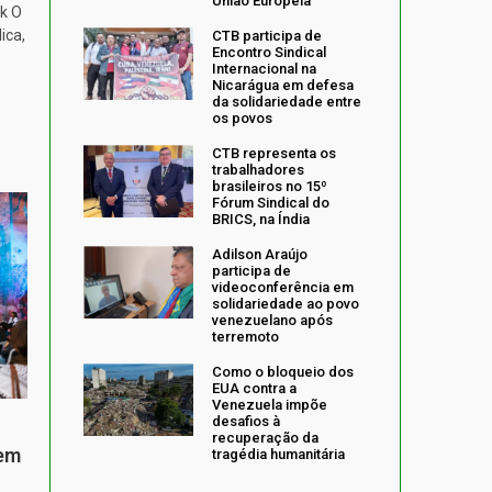
União Europeia
k O
ica,
CTB participa de
Encontro Sindical
Internacional na
Nicarágua em defesa
da solidariedade entre
os povos
CTB representa os
trabalhadores
brasileiros no 15º
Fórum Sindical do
BRICS, na Índia
Adilson Araújo
participa de
videoconferência em
solidariedade ao povo
venezuelano após
terremoto
Como o bloqueio dos
EUA contra a
Venezuela impõe
desafios à
recuperação da
 em
tragédia humanitária