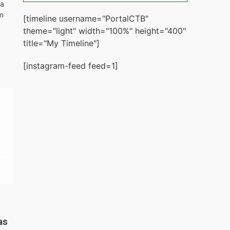
ta
m
[timeline username="PortalCTB"
theme="light" width="100%" height="400"
title="My Timeline"]
[instagram-feed feed=1]
as