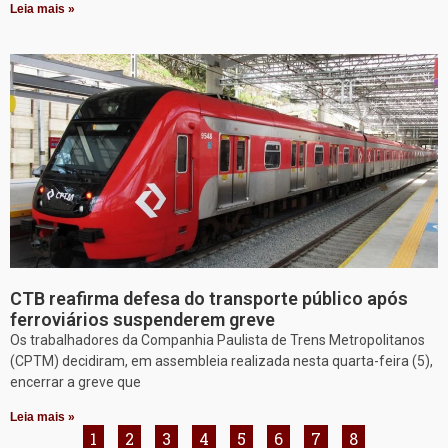
Leia mais »
CTB reafirma defesa do transporte público após
ferroviários suspenderem greve
Os trabalhadores da Companhia Paulista de Trens Metropolitanos
(CPTM) decidiram, em assembleia realizada nesta quarta-feira (5),
encerrar a greve que
Leia mais »
1
2
3
4
5
6
7
8