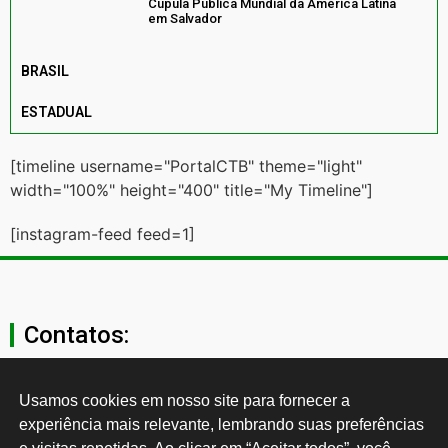
Cúpula Pública Mundial da América Latina
em Salvador
BRASIL
ESTADUAL
[timeline username="PortalCTB" theme="light"
width="100%" height="400" title="My Timeline"]
[instagram-feed feed=1]
Contatos:
secgeral@ctb.org.br
Usamos cookies em nosso site para fornecer a 
experiência mais relevante, lembrando suas preferências 
11 3874-0040