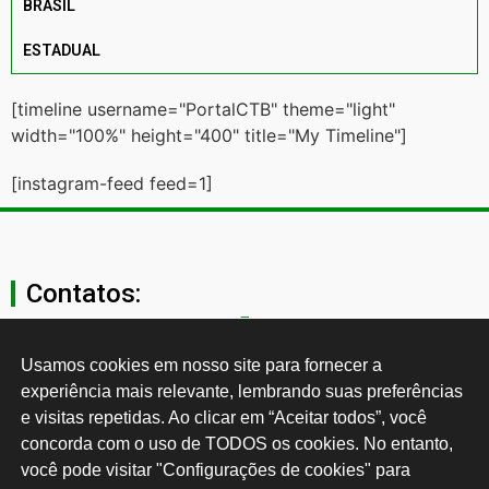
BRASIL
ESTADUAL
[timeline username="PortalCTB" theme="light"
width="100%" height="400" title="My Timeline"]
[instagram-feed feed=1]
Contatos:
secgeral@ctb.org.br
Usamos cookies em nosso site para fornecer a 
experiência mais relevante, lembrando suas preferências 
11 3874-0040
e visitas repetidas. Ao clicar em “Aceitar todos”, você 
concorda com o uso de TODOS os cookies. No entanto, 
Rua Cardoso de Almeida, 1843, Sumaré São Paulo - SP -
você pode visitar "Configurações de cookies" para 
Brasil CEP: 01251-001