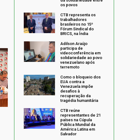
da solidariedade entre
os povos
CTB representa os
trabalhadores
brasileiros no 15º
Fórum Sindical do
BRICS, na Índia
Adilson Araújo
participa de
videoconferência em
solidariedade ao povo
venezuelano após
terremoto
Como o bloqueio dos
EUA contra a
Venezuela impõe
desafios à
recuperação da
tragédia humanitária
CTB reúne
representantes de 21
países na Cúpula
Pública Mundial da
América Latina em
Salvador