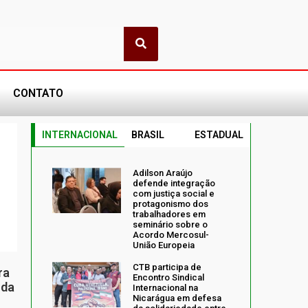
CONTATO
INTERNACIONAL
BRASIL
ESTADUAL
Adilson Araújo
defende integração
com justiça social e
protagonismo dos
trabalhadores em
seminário sobre o
Acordo Mercosul-
União Europeia
CTB participa de
ra
Encontro Sindical
 da
Internacional na
Nicarágua em defesa