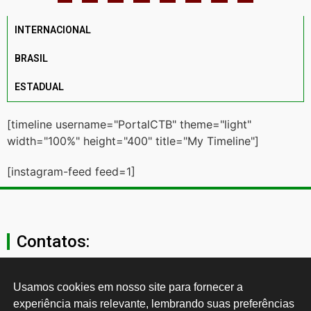
INTERNACIONAL
BRASIL
ESTADUAL
[timeline username="PortalCTB" theme="light"
width="100%" height="400" title="My Timeline"]
[instagram-feed feed=1]
Contatos:
secgeral@ctb.org.br
Usamos cookies em nosso site para fornecer a 
experiência mais relevante, lembrando suas preferências 
11 3874-0040