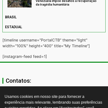
Venezuela impõe desafios à recuperação
da tragédia humanitária
BRASIL
ESTADUAL
[timeline username="PortalCTB" theme="light"
width="100%" height="400" title="My Timeline"]
[instagram-feed feed=1]
Contatos:
secgeral@ctb.org.br
Usamos cookies em nosso site para fornecer a 
experiência mais relevante, lembrando suas preferências 
11 3874-0040