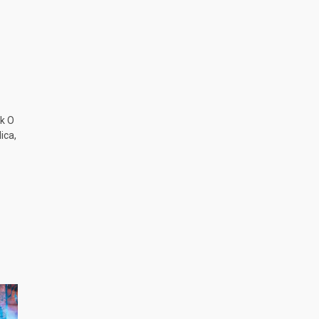
k O
ica,