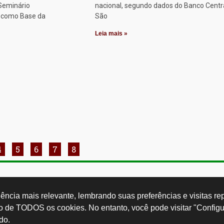
 Seminário
nacional, segundo dados do Banco Centr
o como Base da
São
Leia mais »
4
5
6
7
8
Rua Cardoso 
ctb.org.br
11 3874-0040
Paulo - SP -
ncia mais relevante, lembrando suas preferências e visitas repe
so de TODOS os cookies. No entanto, você pode visitar "Configu
do.
Desenvolvido por: