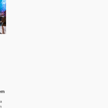
 em
ta
m