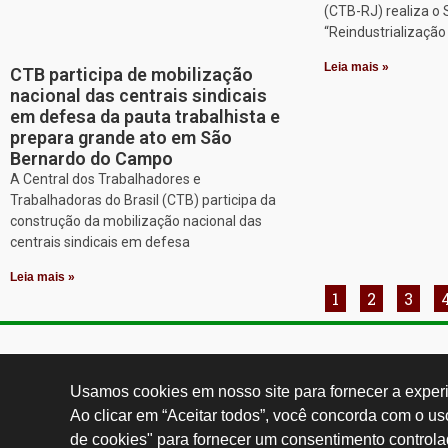
(CTB-RJ) realiza o
“Reindustrializaçã
Leia mais »
CTB participa de mobilização
nacional das centrais sindicais
em defesa da pauta trabalhista e
prepara grande ato em São
Bernardo do Campo
A Central dos Trabalhadores e
Trabalhadoras do Brasil (CTB) participa da
construção da mobilização nacional das
centrais sindicais em defesa
Leia mais »
1
2
3
Contatos:
secgeral@
Usamos cookies em nosso site para fornecer a experiê
Ao clicar em “Aceitar todos”, você concorda com o u
de cookies" para fornecer um consentimento controla