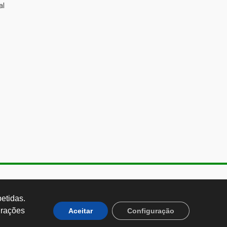
al
de Almeida, 1843, Sumaré São
 Brasil CEP: 01251-001
tidas. 
rações 
Aceitar
Configuração