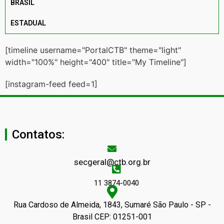
BRASIL
ESTADUAL
[timeline username="PortalCTB" theme="light"
width="100%" height="400" title="My Timeline"]
[instagram-feed feed=1]
Contatos:
secgeral@ctb.org.br
11 3874-0040
Rua Cardoso de Almeida, 1843, Sumaré São Paulo - SP -
Brasil CEP: 01251-001