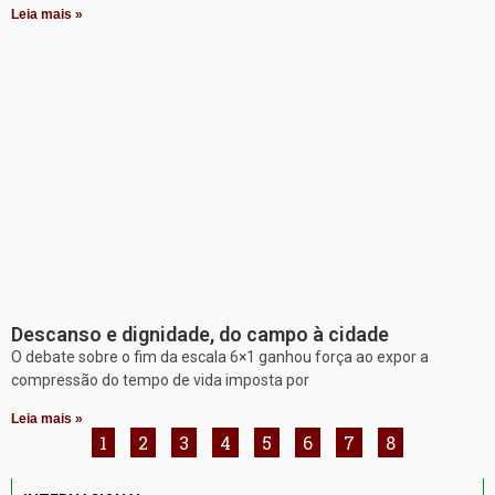
Leia mais »
Descanso e dignidade, do campo à cidade
O debate sobre o fim da escala 6×1 ganhou força ao expor a
compressão do tempo de vida imposta por
Leia mais »
1
2
3
4
5
6
7
8