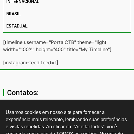
INTERNACIONAL
BRASIL
ESTADUAL
[timeline username="PortalCTB" theme="light"
width="100%" height="400" title="My Timeline"]
[instagram-feed feed=1]
Contatos:
secgeral@ctb.org.br
Usamos cookies em nosso site para fornecer a 
experiência mais relevante, lembrando suas preferências 
11 3874-0040
e visitas repetidas. Ao clicar em “Aceitar todos”, você 
concorda com o uso de TODOS os cookies. No entanto, 