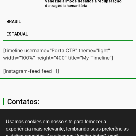
Venezuela impõe desafios à recuperação
da tragédia humanitária
BRASIL
ESTADUAL
[timeline username="PortalCTB" theme="light"
width="100%" height="400" title="My Timeline"]
[instagram-feed feed=1]
Contatos:
secgeral@ctb.org.br
Usamos cookies em nosso site para fornecer a 
experiência mais relevante, lembrando suas preferências 
11 3874-0040