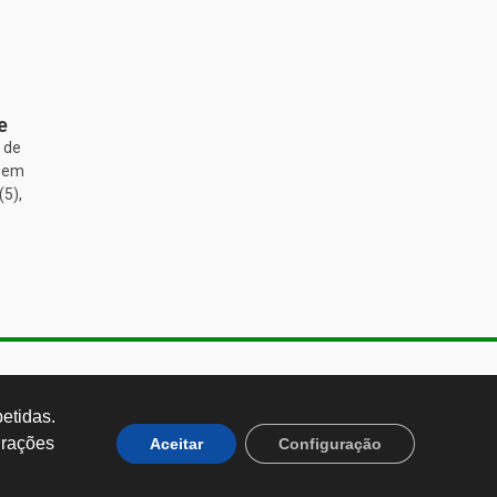
e
 de
, em
(5),
de Almeida, 1843, Sumaré São
 Brasil CEP: 01251-001
tidas. 
rações 
Aceitar
Configuração