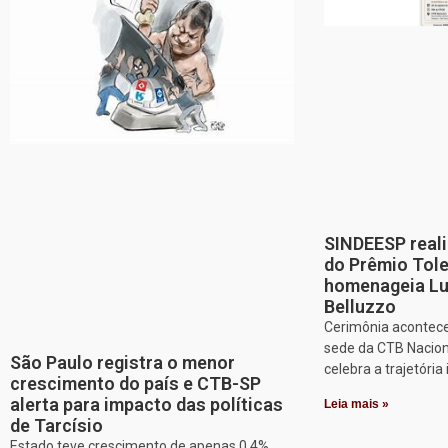
SINDEESP reali
do Prêmio Tol
homenageia Lu
Belluzzo
Cerimônia acontece
sede da CTB Nacion
São Paulo registra o menor
celebra a trajetória 
crescimento do país e CTB-SP
alerta para impacto das políticas
Leia mais »
de Tarcísio
Estado teve crescimento de apenas 0,4%