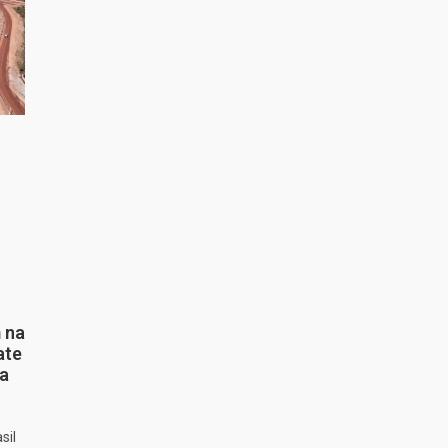
 na
ate
ta
sil