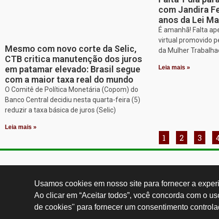
com Jandira Fe
anos da Lei Ma
É amanhã! Falta ap
virtual promovido p
Mesmo com novo corte da Selic,
da Mulher Trabalh
CTB critica manutenção dos juros
em patamar elevado: Brasil segue
Leia mais »
com a maior taxa real do mundo
O Comitê de Política Monetária (Copom) do
Banco Central decidiu nesta quarta-feira (5)
reduzir a taxa básica de juros (Selic)
Leia mais »
1
2
3
Contatos:
secgeral@
Usamos cookies em nosso site para fornecer a experiê
Ao clicar em “Aceitar todos”, você concorda com o u
de cookies" para fornecer um consentimento controla