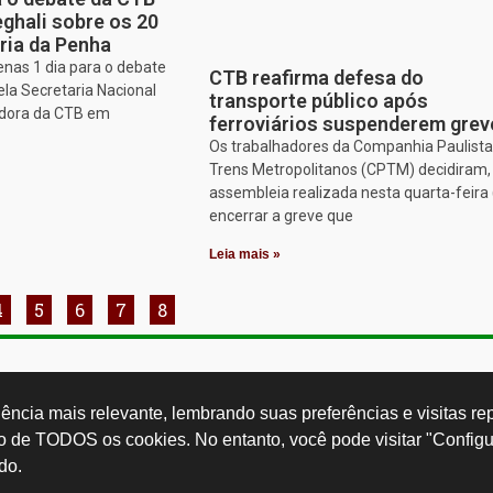
ghali sobre os 20
ria da Penha
enas 1 dia para o debate
CTB reafirma defesa do
ela Secretaria Nacional
transporte público após
adora da CTB em
ferroviários suspenderem grev
Os trabalhadores da Companhia Paulista
Trens Metropolitanos (CPTM) decidiram
assembleia realizada nesta quarta-feira 
encerrar a greve que
Leia mais »
4
5
6
7
8
Rua Cardoso 
ctb.org.br
11 3874-0040
Paulo - SP -
ncia mais relevante, lembrando suas preferências e visitas repe
so de TODOS os cookies. No entanto, você pode visitar "Configu
do.
Desenvolvido por: