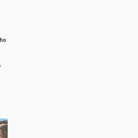
nho
o