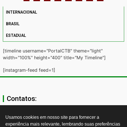
INTERNACIONAL
BRASIL
ESTADUAL
[timeline username="PortalCTB" theme="light"
width="100%" height="400" title="My Timeline"]
[instagram-feed feed=1]
Contatos:
secgeral@ctb.org.br
Usamos cookies em nosso site para fornecer a 
experiência mais relevante, lembrando suas preferências 
11 3874-0040