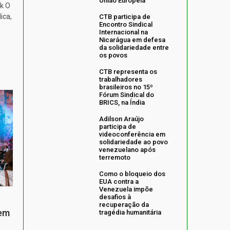
União Europeia
k O
ica,
CTB participa de
Encontro Sindical
Internacional na
Nicarágua em defesa
da solidariedade entre
os povos
CTB representa os
trabalhadores
brasileiros no 15º
Fórum Sindical do
BRICS, na Índia
Adilson Araújo
participa de
videoconferência em
solidariedade ao povo
venezuelano após
terremoto
Como o bloqueio dos
EUA contra a
Venezuela impõe
desafios à
recuperação da
 em
tragédia humanitária