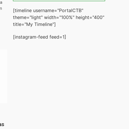
ta
m
[timeline username="PortalCTB"
theme="light" width="100%" height="400"
title="My Timeline"]
[instagram-feed feed=1]
as