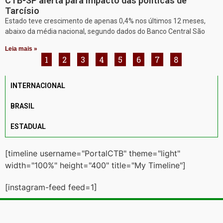
CTB-SP alerta para impacto das políticas de
Tarcísio
Estado teve crescimento de apenas 0,4% nos últimos 12 meses,
abaixo da média nacional, segundo dados do Banco Central São
Leia mais »
1
2
3
4
5
6
7
8
INTERNACIONAL
BRASIL
ESTADUAL
[timeline username="PortalCTB" theme="light"
width="100%" height="400" title="My Timeline"]
[instagram-feed feed=1]