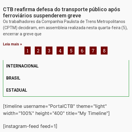
CTB reafirma defesa do transporte público após
ferroviários suspenderem greve
Os trabalhadores da Companhia Paulista de Trens Metropolitanos
(CPTM) decidiram, em assembleia realizada nesta quarta-feira (5),
encerrar a greve que
Leia mais »
1
2
3
4
5
6
7
8
INTERNACIONAL
BRASIL
ESTADUAL
[timeline username="PortalCTB" theme="light"
width="100%" height="400" title="My Timeline"]
[instagram-feed feed=1]