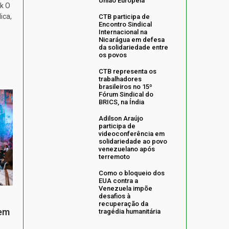
União Europeia
k O
ica,
CTB participa de
Encontro Sindical
Internacional na
Nicarágua em defesa
da solidariedade entre
os povos
CTB representa os
trabalhadores
brasileiros no 15º
Fórum Sindical do
BRICS, na Índia
Adilson Araújo
participa de
videoconferência em
solidariedade ao povo
venezuelano após
terremoto
Como o bloqueio dos
EUA contra a
Venezuela impõe
desafios à
recuperação da
 em
tragédia humanitária