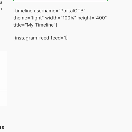
ta
m
[timeline username="PortalCTB"
theme="light" width="100%" height="400"
title="My Timeline"]
[instagram-feed feed=1]
as