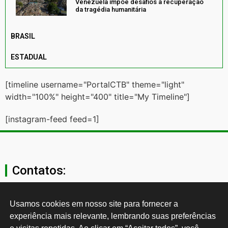
Venezuela impõe desafios à recuperação
da tragédia humanitária
BRASIL
ESTADUAL
[timeline username="PortalCTB" theme="light"
width="100%" height="400" title="My Timeline"]
[instagram-feed feed=1]
Contatos:
secgeral@ctb.org.br
Usamos cookies em nosso site para fornecer a 
experiência mais relevante, lembrando suas preferências 
11 3874-0040