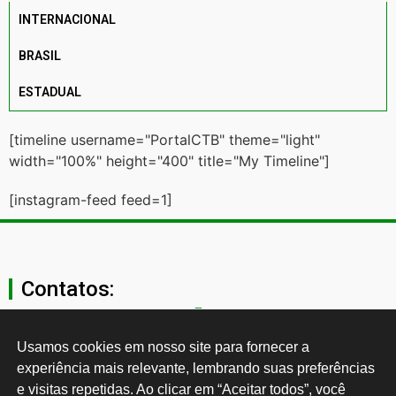
INTERNACIONAL
BRASIL
ESTADUAL
[timeline username="PortalCTB" theme="light"
width="100%" height="400" title="My Timeline"]
[instagram-feed feed=1]
Contatos:
secgeral@ctb.org.br
Usamos cookies em nosso site para fornecer a 
experiência mais relevante, lembrando suas preferências 
11 3874-0040
e visitas repetidas. Ao clicar em “Aceitar todos”, você 