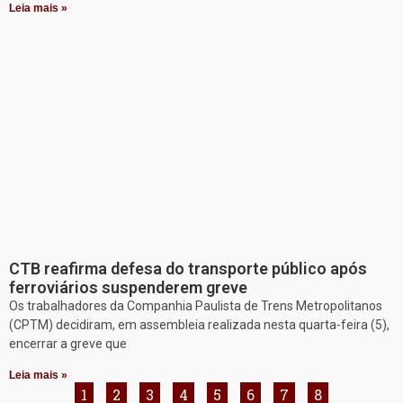
Leia mais »
CTB reafirma defesa do transporte público após
ferroviários suspenderem greve
Os trabalhadores da Companhia Paulista de Trens Metropolitanos
(CPTM) decidiram, em assembleia realizada nesta quarta-feira (5),
encerrar a greve que
Leia mais »
1
2
3
4
5
6
7
8