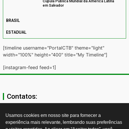
Cúpula Pública Mundial da América Latina
em Salvador
BRASIL
ESTADUAL
[timeline username="PortalCTB" theme="light"
width="100%" height="400" title="My Timeline"]
[instagram-feed feed=1]
Contatos:
secgeral@ctb.org.br
Usamos cookies em nosso site para fornecer a 
experiência mais relevante, lembrando suas preferências 
11 3874-0040