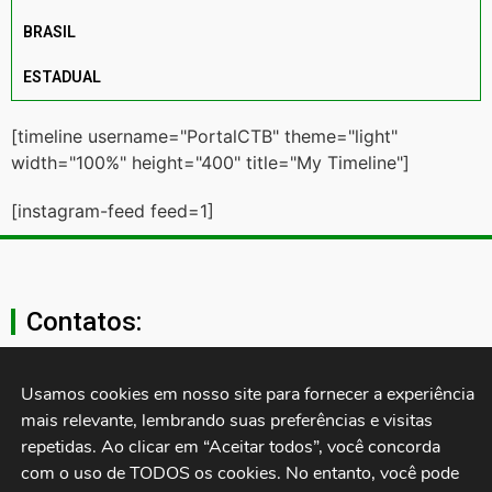
BRASIL
ESTADUAL
[timeline username="PortalCTB" theme="light"
width="100%" height="400" title="My Timeline"]
[instagram-feed feed=1]
Contatos:
secgeral@ctb.org.br
Usamos cookies em nosso site para fornecer a experiência 
mais relevante, lembrando suas preferências e visitas 
11 3874-0040
repetidas. Ao clicar em “Aceitar todos”, você concorda 
com o uso de TODOS os cookies. No entanto, você pode 
Rua Cardoso de Almeida, 1843, Sumaré São Paulo - SP -