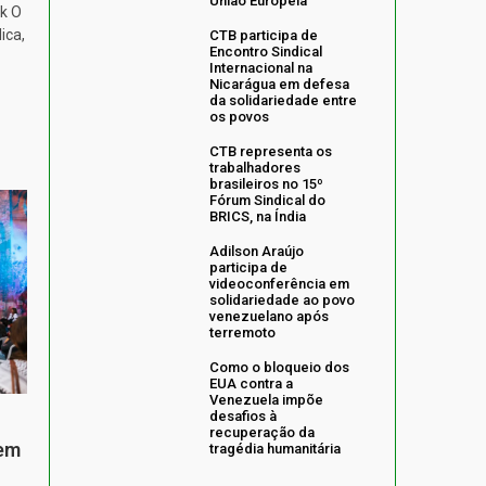
União Europeia
k O
ica,
CTB participa de
Encontro Sindical
Internacional na
Nicarágua em defesa
da solidariedade entre
os povos
CTB representa os
trabalhadores
brasileiros no 15º
Fórum Sindical do
BRICS, na Índia
Adilson Araújo
participa de
videoconferência em
solidariedade ao povo
venezuelano após
terremoto
Como o bloqueio dos
EUA contra a
Venezuela impõe
desafios à
recuperação da
 em
tragédia humanitária