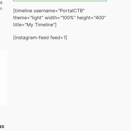
ta
m
[timeline username="PortalCTB"
theme="light" width="100%" height="400"
title="My Timeline"]
[instagram-feed feed=1]
as