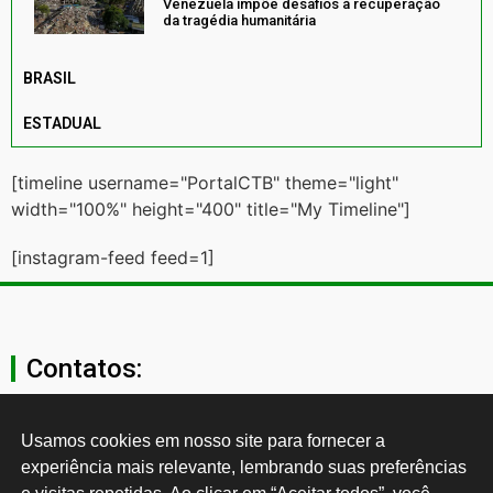
Venezuela impõe desafios à recuperação
da tragédia humanitária
BRASIL
ESTADUAL
[timeline username="PortalCTB" theme="light"
width="100%" height="400" title="My Timeline"]
[instagram-feed feed=1]
Contatos:
secgeral@ctb.org.br
Usamos cookies em nosso site para fornecer a 
experiência mais relevante, lembrando suas preferências 
11 3874-0040