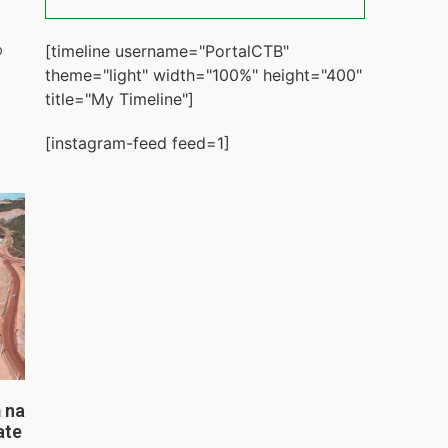
[timeline username="PortalCTB"
o
theme="light" width="100%" height="400"
title="My Timeline"]
[instagram-feed feed=1]
 na
ate