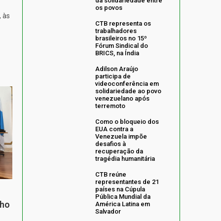
da solidariedade entre
os povos
, às
CTB representa os
trabalhadores
brasileiros no 15º
Fórum Sindical do
BRICS, na Índia
Adilson Araújo
participa de
videoconferência em
solidariedade ao povo
venezuelano após
terremoto
Como o bloqueio dos
EUA contra a
Venezuela impõe
desafios à
recuperação da
tragédia humanitária
CTB reúne
representantes de 21
países na Cúpula
Pública Mundial da
nho
América Latina em
Salvador