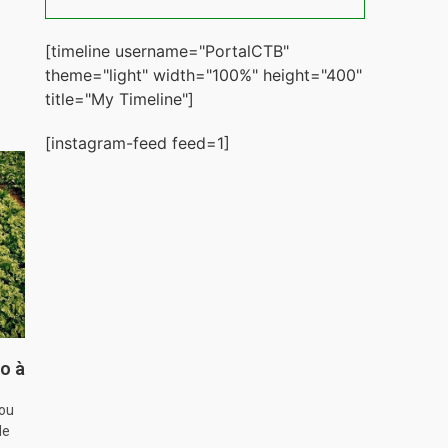
[timeline username="PortalCTB"
theme="light" width="100%" height="400"
title="My Timeline"]
[instagram-feed feed=1]
o à
hou
de