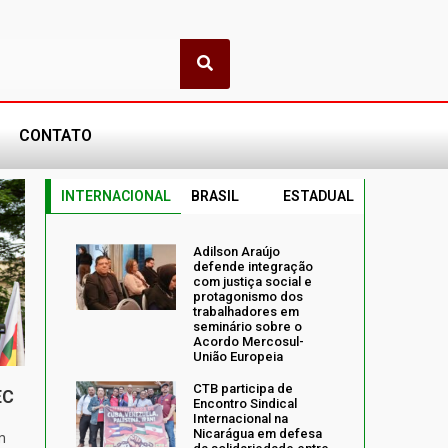
CONTATO
INTERNACIONAL
BRASIL
ESTADUAL
Adilson Araújo
defende integração
com justiça social e
protagonismo dos
trabalhadores em
seminário sobre o
Acordo Mercosul-
União Europeia
CTB participa de
EC
Encontro Sindical
Internacional na
Nicarágua em defesa
m