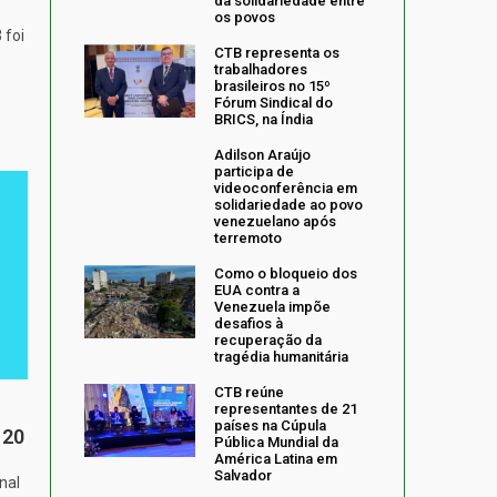
da solidariedade entre
os povos
 foi
CTB representa os
trabalhadores
brasileiros no 15º
Fórum Sindical do
BRICS, na Índia
Adilson Araújo
participa de
videoconferência em
solidariedade ao povo
venezuelano após
terremoto
Como o bloqueio dos
EUA contra a
Venezuela impõe
desafios à
recuperação da
tragédia humanitária
CTB reúne
representantes de 21
países na Cúpula
 20
Pública Mundial da
América Latina em
Salvador
nal