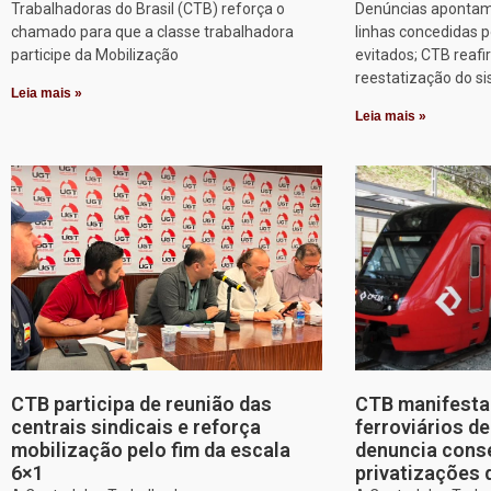
Trabalhadoras do Brasil (CTB) reforça o
Denúncias apontam
chamado para que a classe trabalhadora
linhas concedidas p
participe da Mobilização
evitados; CTB reafi
reestatização do s
Leia mais »
Leia mais »
CTB participa de reunião das
CTB manifesta 
centrais sindicais e reforça
ferroviários d
mobilização pelo fim da escala
denuncia cons
6×1
privatizações 