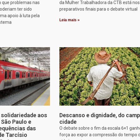
 que problemas nas
da Mulher Trabalhadora da CTB está nos
oderiam ter sido
preparativos finais para o debate virtual
rma apoio à luta pela
Leia mais »
istema
solidariedade aos
Descanso e dignidade, do camp
e São Paulo e
cidade
equências das
O debate sobre o fim da escala 6×1 gan
de Tarcísio
força ao expor a compressão do tempo 