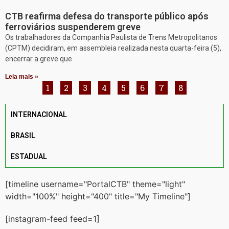
CTB reafirma defesa do transporte público após
ferroviários suspenderem greve
Os trabalhadores da Companhia Paulista de Trens Metropolitanos
(CPTM) decidiram, em assembleia realizada nesta quarta-feira (5),
encerrar a greve que
Leia mais »
1
2
3
4
5
6
7
8
INTERNACIONAL
BRASIL
ESTADUAL
[timeline username="PortalCTB" theme="light"
width="100%" height="400" title="My Timeline"]
[instagram-feed feed=1]