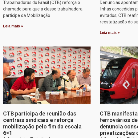
Trabalhadoras do Brasil (CTB) reforça o
Denúncias apontam
chamado para que a classe trabalhadora
linhas concedidas p
participe da Mobilização
evitados; CTB reafi
reestatização do s
Leia mais »
Leia mais »
CTB participa de reunião das
CTB manifesta 
centrais sindicais e reforça
ferroviários d
mobilização pelo fim da escala
denuncia cons
6×1
privatizações 