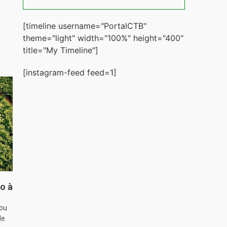
[timeline username="PortalCTB"
theme="light" width="100%" height="400"
title="My Timeline"]
[instagram-feed feed=1]
o à
hou
de