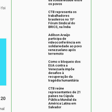
da solidariedade entre
os povos
 foi
CTB representa os
trabalhadores
brasileiros no 15º
Fórum Sindical do
BRICS, na Índia
Adilson Araújo
participa de
videoconferência em
solidariedade ao povo
venezuelano após
terremoto
Como o bloqueio dos
EUA contra a
Venezuela impõe
desafios à
recuperação da
tragédia humanitária
CTB reúne
representantes de 21
países na Cúpula
 20
Pública Mundial da
América Latina em
Salvador
nal