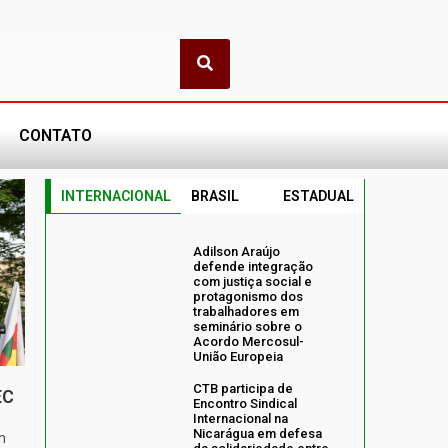
CONTATO
INTERNACIONAL
BRASIL
ESTADUAL
Adilson Araújo
defende integração
com justiça social e
protagonismo dos
trabalhadores em
seminário sobre o
Acordo Mercosul-
União Europeia
CTB participa de
EC
Encontro Sindical
Internacional na
Nicarágua em defesa
m