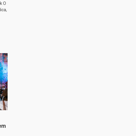
k O
ica,
 em