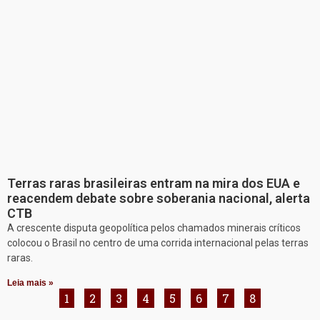
Terras raras brasileiras entram na mira dos EUA e
reacendem debate sobre soberania nacional, alerta
CTB
A crescente disputa geopolítica pelos chamados minerais críticos
colocou o Brasil no centro de uma corrida internacional pelas terras
raras.
Leia mais »
1
2
3
4
5
6
7
8