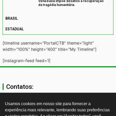
Venezuela impõe desafios à recuperação
da tragédia humanitária
BRASIL
ESTADUAL
[timeline username="PortalCTB" theme="light"
width="100%" height="400" title="My Timeline"]
[instagram-feed feed=1]
Contatos:
secgeral@ctb.org.br
Usamos cookies em nosso site para fornecer a 
experiência mais relevante, lembrando suas preferências 
11 3874-0040