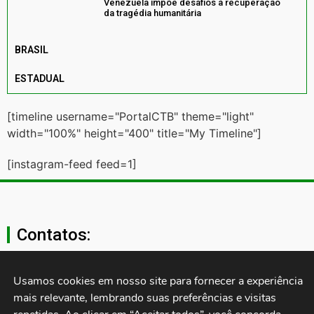
Venezuela impõe desafios à recuperação
da tragédia humanitária
BRASIL
ESTADUAL
[timeline username="PortalCTB" theme="light"
width="100%" height="400" title="My Timeline"]
[instagram-feed feed=1]
Contatos:
secgeral@ctb.org.br
Usamos cookies em nosso site para fornecer a experiência 
mais relevante, lembrando suas preferências e visitas 
11 3874-0040