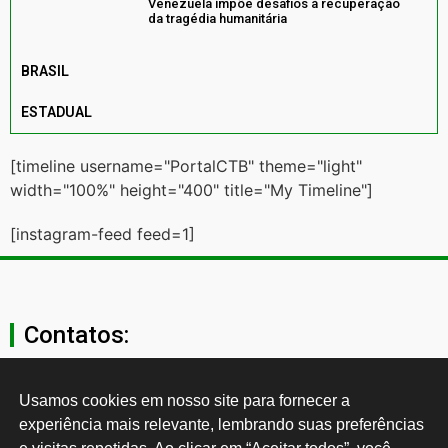
Venezuela impõe desafios à recuperação
da tragédia humanitária
BRASIL
ESTADUAL
[timeline username="PortalCTB" theme="light"
width="100%" height="400" title="My Timeline"]
[instagram-feed feed=1]
Contatos:
secgeral@ctb.org.br
Usamos cookies em nosso site para fornecer a 
experiência mais relevante, lembrando suas preferências 
11 3874-0040