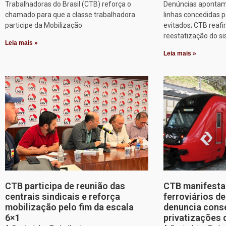
Trabalhadoras do Brasil (CTB) reforça o
Denúncias apontam
chamado para que a classe trabalhadora
linhas concedidas p
participe da Mobilização
evitados; CTB reafi
reestatização do s
Leia mais »
Leia mais »
CTB participa de reunião das
CTB manifesta 
centrais sindicais e reforça
ferroviários d
mobilização pelo fim da escala
denuncia cons
6×1
privatizações 