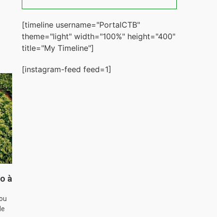
[timeline username="PortalCTB"
theme="light" width="100%" height="400"
title="My Timeline"]
[instagram-feed feed=1]
o à
hou
de