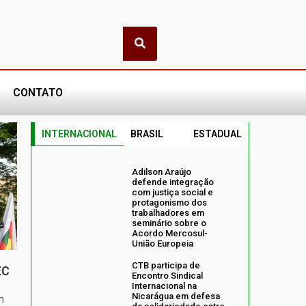
CONTATO
INTERNACIONAL
BRASIL
ESTADUAL
Adilson Araújo
defende integração
com justiça social e
protagonismo dos
trabalhadores em
seminário sobre o
Acordo Mercosul-
União Europeia
CTB participa de
EC
Encontro Sindical
Internacional na
Nicarágua em defesa
m