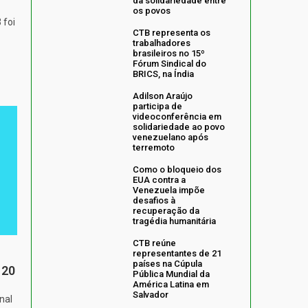
da solidariedade entre
os povos
 foi
CTB representa os
trabalhadores
brasileiros no 15º
Fórum Sindical do
BRICS, na Índia
Adilson Araújo
participa de
videoconferência em
solidariedade ao povo
venezuelano após
terremoto
Como o bloqueio dos
EUA contra a
Venezuela impõe
desafios à
recuperação da
tragédia humanitária
CTB reúne
representantes de 21
países na Cúpula
 20
Pública Mundial da
América Latina em
Salvador
nal