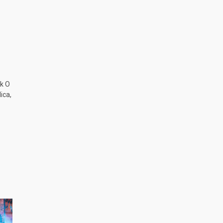
k O
ica,