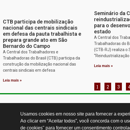
Seminário da 
reindustriali
CTB participa de mobilização
para o desenv
nacional das centrais sindicais
estado
em defesa da pauta trabalhista e
A Central dos Trab
prepara grande ato em São
Trabalhadoras do Br
Bernardo do Campo
(CTB-RJ) realiza o
A Central dos Trabalhadores e
“Reindustrializaçã
Trabalhadoras do Brasil (CTB) participa da
construção da mobilização nacional das
Leia mais »
centrais sindicais em defesa
Leia mais »
1
2
3
Contatos:
secgeral@
Usamos cookies em nosso site para fornecer a experiê
Ao clicar em “Aceitar todos”, você concorda com o u
de cookies" para fornecer um consentimento controla