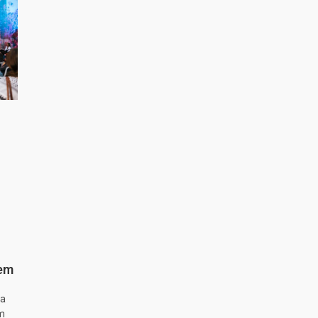
 em
ta
m