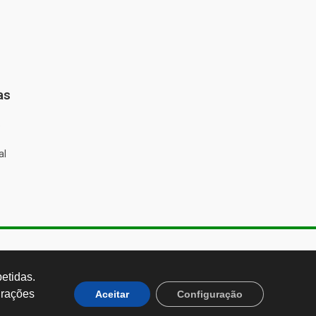
as
%
al
de Almeida, 1843, Sumaré São
 Brasil CEP: 01251-001
tidas. 
rações 
Aceitar
Configuração