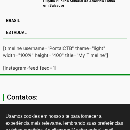
Cúpula Pública Mundial da América Latina
em Salvador
BRASIL
ESTADUAL
[timeline username="PortalCTB" theme="light"
width="100%" height="400" title="My Timeline"]
[instagram-feed feed=1]
Contatos:
secgeral@ctb.org.br
Usamos cookies em nosso site para fornecer a 
experiência mais relevante, lembrando suas preferências 
11 3874-0040