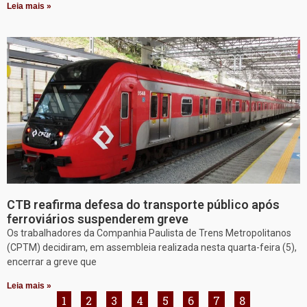
Leia mais »
CTB reafirma defesa do transporte público após
ferroviários suspenderem greve
Os trabalhadores da Companhia Paulista de Trens Metropolitanos
(CPTM) decidiram, em assembleia realizada nesta quarta-feira (5),
encerrar a greve que
Leia mais »
1
2
3
4
5
6
7
8