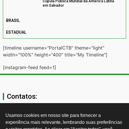
Cúpula Pública Mundial da América Latina
em Salvador
BRASIL
ESTADUAL
[timeline username="PortalCTB" theme="light"
width="100%" height="400" title="My Timeline"]
[instagram-feed feed=1]
Contatos:
secgeral@ctb.org.br
Usamos cookies em nosso site para fornecer a 
experiência mais relevante, lembrando suas preferências 
11 3874-0040