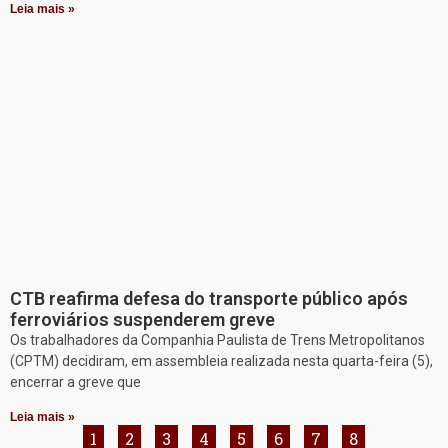
Leia mais »
CTB reafirma defesa do transporte público após
ferroviários suspenderem greve
Os trabalhadores da Companhia Paulista de Trens Metropolitanos
(CPTM) decidiram, em assembleia realizada nesta quarta-feira (5),
encerrar a greve que
Leia mais »
1
2
3
4
5
6
7
8