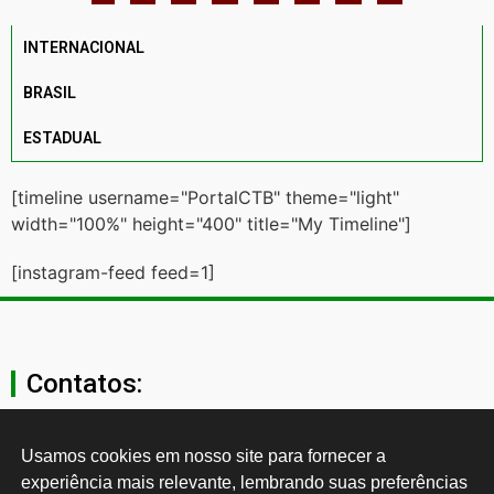
INTERNACIONAL
BRASIL
ESTADUAL
[timeline username="PortalCTB" theme="light"
width="100%" height="400" title="My Timeline"]
[instagram-feed feed=1]
Contatos:
secgeral@ctb.org.br
Usamos cookies em nosso site para fornecer a 
experiência mais relevante, lembrando suas preferências 
11 3874-0040