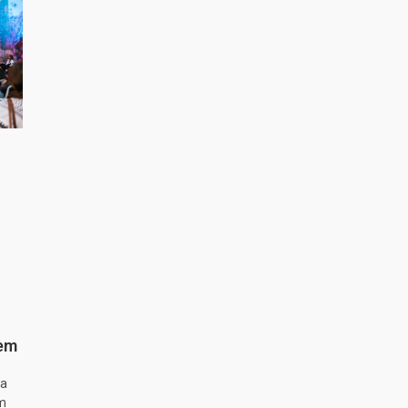
 em
ta
m