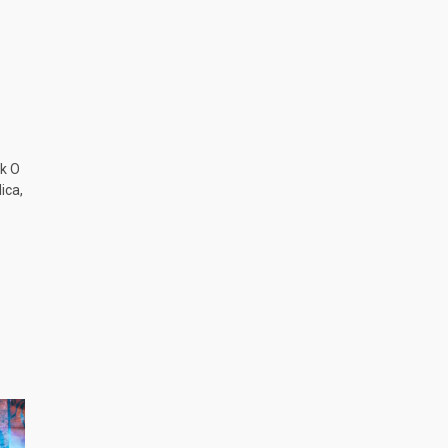
k O
ica,